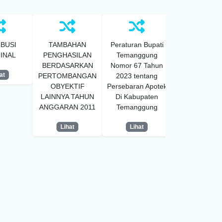
IBUSI
TAMBAHAN
Peraturan Bupati
PENGHASIL
INAL
PENGHASILAN
Temanggung
PEMERINT
BERDASARKAN
Nomor 67 Tahun
DESA
at
PERTOMBANGAN
2023 tentang
Lihat
OBYEKTIF
Persebaran Apotek
LAINNYA TAHUN
Di Kabupaten
ANGGARAN 2011
Temanggung
Lihat
Lihat