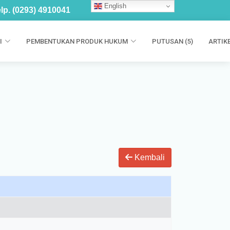
English
lp. (0293) 4910041
I
PEMBENTUKAN PRODUK HUKUM
PUTUSAN (5)
ARTIKE
Kembali