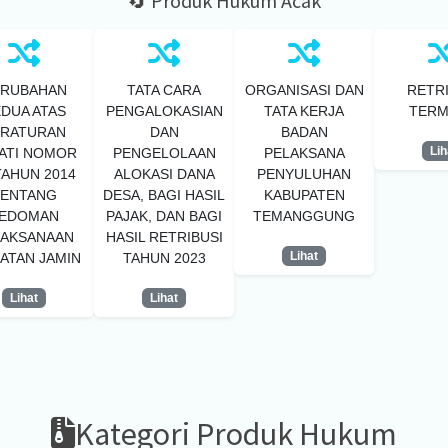
🔄 Produk Hukum Acak
ERUBAHAN
TATA CARA
ORGANISASI DAN
RETR
DUA ATAS
PENGALOKASIAN
TATA KERJA
TERM
ERATURAN
DAN
BADAN
Lih
ATI NOMOR
PENGELOLAAN
PELAKSANA
TAHUN 2014
ALOKASI DANA
PENYULUHAN
TENTANG
DESA, BAGI HASIL
KABUPATEN
EDOMAN
PAJAK, DAN BAGI
TEMANGGUNG
LAKSANAAN
HASIL RETRIBUSI
Lihat
ATAN JAMIN
TAHUN 2023
Lihat
Lihat
Kategori Produk Hukum