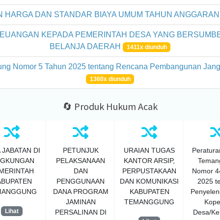
 HARGA DAN STANDAR BIAYA UMUM TAHUN ANGGARAN
EUANGAN KEPADA PEMERINTAH DESA YANG BERSUMBE
BELANJA DAERAH
1411x diunduh
ung Nomor 5 Tahun 2025 tentang Rencana Pembangunan Jan
1360x diunduh
🔄 Produk Hukum Acak
 JABATAN DI
PETUNJUK
URAIAN TUGAS
Peratura
NGKUNGAN
PELAKSANAAN
KANTOR ARSIP,
Teman
MERINTAH
DAN
PERPUSTAKAAN
Nomor 4
ABUPATEN
PENGGUNAAN
DAN KOMUNIKASI
2025 t
MANGGUNG
DANA PROGRAM
KABUPATEN
Penyelen
JAMINAN
TEMANGGUNG
Kope
Lihat
PERSALINAN DI
Desa/Ke