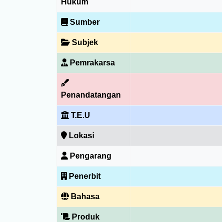
Hukum
Sumber
Subjek
Pemrakarsa
Penandatangan
T.E.U
Lokasi
Pengarang
Penerbit
Bahasa
Produk