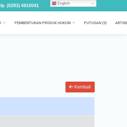
English
lp. (0293) 4910041
I
PEMBENTUKAN PRODUK HUKUM
PUTUSAN (5)
ARTIKE
Kembali