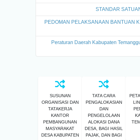
STANDAR SATUAN
PEDOMAN PELAKSANAAN BANTUAN K
Peraturan Daerah Kabupaten Temangg
SUSUNAN
TATA CARA
PETA
ORGANISASI DAN
PENGALOKASIAN
LI
TATAKERJA
DAN
PE
KANTOR
PENGELOLAAN
K
PEMBANGUNAN
ALOKASI DANA
TE
MASYARAKAT
DESA, BAGI HASIL
DESA KABUPATEN
PAJAK, DAN BAGI