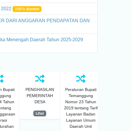
 2022
1597x diunduh
R DARI ANGGARAN PENDAPATAN DAN
gka Menengah Daerah Tahun 2025-2029
n Bupati
PENGHASILAN
Peraturan Bupati
SISTEM
ggung
PEMERINTAH
Temanggung
PERENCAN
4 Tahun
DESA
Nomor 23 Tahun
PEMBANGU
entang
2019 tentang Tarif
DAERAH
Lihat
ggaraan
Layanan Badan
Lihat
rasi
Layanan Umum
lurahan
Daerah Unit