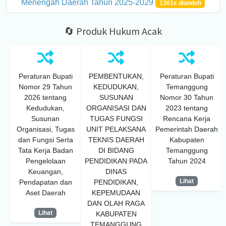
Menengah Daerah Tahun 2025-2029
1361x diunduh
🔄 Produk Hukum Acak
Peraturan Bupati
PEMBENTUKAN,
Peraturan Bupati
Nomor 29 Tahun
KEDUDUKAN,
Temanggung
2026 tentang
SUSUNAN
Nomor 30 Tahun
Kedudukan,
ORGANISASI DAN
2023 tentang
Susunan
TUGAS FUNGSI
Rencana Kerja
Organisasi, Tugas
UNIT PELAKSANA
Pemerintah Daerah
dan Fungsi Serta
TEKNIS DAERAH
Kabupaten
Tata Kerja Badan
DI BIDANG
Temanggung
Pengelolaan
PENDIDIKAN PADA
Tahun 2024
Keuangan,
DINAS
Lihat
Pendapatan dan
PENDIDIKAN,
Aset Daerah
KEPEMUDAAN
DAN OLAH RAGA
Lihat
KABUPATEN
TEMANGGUNG