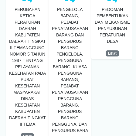
PERUBAHAN
PENGELOLA
PEDOMAN
KETIGA
BARANG,
PEMBENTUKAN
PERATURAN
PEJABAT
DAN MEKANISME
DAERAH
PENATAUSAHAAN
PENYUSUNAN
KABUPATEN
BARANG DAN
PERATURAN
DAERAH TINGKAT
PENGURUS
DESA
II TEMANGGUNG
BARANG
Lihat
NOMOR 5 TAHUN
PENGELOLA,
1987 TENTANG
PENGGUNA
PELAYANAN
BARANG, KUASA
KESEHATAN PADA
PENGGUNA
PUSAT
BARANG,
KESEHATAN
PEJABAT
MASYARAKAT
PENATAUSAHAAN
DINAS
PENGGUNA
KESEHATAN
BARANG,
KABUPATEN
PENGURUS
DAERAH TINGKAT
BARANG
II TEMA
PENGGUNA, DAN
PENGURUS BARA