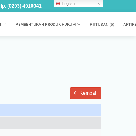
English
lp. (0293) 4910041
I
PEMBENTUKAN PRODUK HUKUM
PUTUSAN (5)
ARTIKE
Kembali