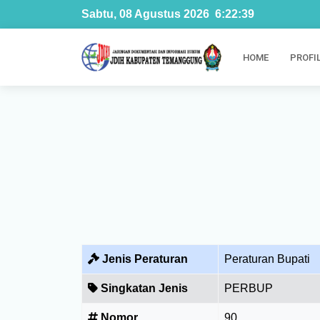
Sabtu, 08 Agustus 2026
6
:
22
:
40
HOME
PROFI
Jenis Peraturan
Peraturan Bupati
Singkatan Jenis
PERBUP
Nomor
90