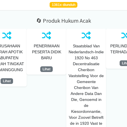
1361x diunduh
🔄 Produk Hukum Acak
RUSAHAAN
PENERIMAAN
Staatsblad Van
PERLIN
RAH APOTIK
PESERTA DIDIK
Nederlandsch-Indie
TERHAD
ABUPATEN
BARU
1920 No 463
Lih
AH TINGKAT
Decentralisatie
Lihat
TEMANGGUNG
Cheribon
Vaststelling Voor de
Lihat
Gemeente
Cheribon Van
Andere Data Dan
Die, Genoemd in
de
Kiesordonnantie,
Voor Zoovel Betreft
de in 1920 Vast te