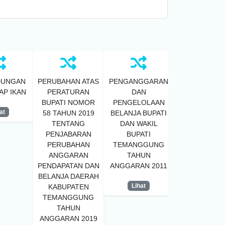
DUNGAN
PERUBAHAN ATAS
PENGANGGARAN
PEDOMAN TE
AP IKAN
PERATURAN
DAN
PENGELOL
BUPATI NOMOR
PENGELOLAAN
KEUANGA
at
58 TAHUN 2019
BELANJA BUPATI
BADAN LAYA
TENTANG
DAN WAKIL
UMUM DAE
PENJABARAN
BUPATI
UNIT PELAK
PERUBAHAN
TEMANGGUNG
TEKNIS DIN
ANGGARAN
TAHUN
PUSAT
PENDAPATAN DAN
ANGGARAN 2011
KESEHATA
BELANJA DAERAH
MASYARAK
Lihat
KABUPATEN
Lihat
TEMANGGUNG
TAHUN
ANGGARAN 2019