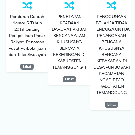
Peraturan Daerah
PENETAPAN
PENGGUNAAN
Nomor 5 Tahun
KEADAAN
BELANJA TIDAK
2019 tentang
DARURAT AKIBAT
TERDUGA UNTUK
Pengelolaan Pasar
BENCANA ALAM
PENANGANAN
Rakyat, Penataan
KHUSUSNYA
BENCANA
Pusat Perbelanjaan
BENCANA
KHUSUSNYA
dan Toko Swalayan
KEKERINGAN DI
BENCANA
KABUPATEN
KEBAKARAN DI
Lihat
TEMANGGUNG T
DESA PURBOSARI
KECAMATAN
Lihat
NGADIREJO
KABUPATEN
TEMANGGUNG
Lihat